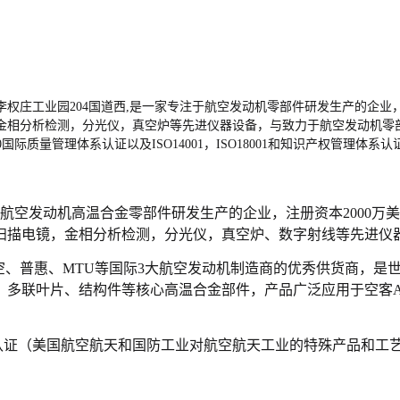
庄工业园204国道西,是一家专注于航空发动机零部件研发生产的企业，注册资
电镜，金相分析检测，分光仪，真空炉等先进仪器设备，与致力于航空发动机
0国际质量管理体系认证以及ISO14001，ISO18001和知识产权管理
空发动机高温合金零部件研发生产的企业，注册资本2000万美元,占地
、扫描电镜，金相分析检测，分光仪，真空炉、数字射线等先进仪
空、普惠、MTU等国际3大航空发动机制造商的优秀供货商，是
多联叶片、结构件等核心高温合金部件，产品广泛应用于空客A32
P认证（美国航空航天和国防工业对航空航天工业的特殊产品和工艺