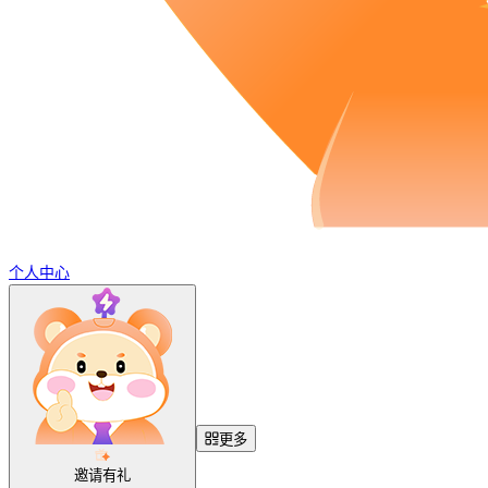
个人中心
更多
邀请有礼