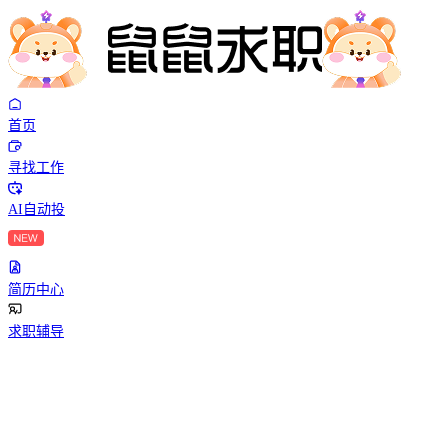
首页
寻找工作
AI自动投
简历中心
求职辅导