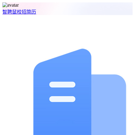
智聘鼠
校招
简历