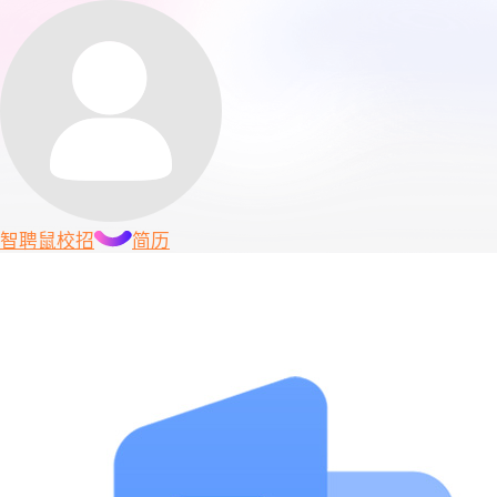
智聘鼠
校招
简历