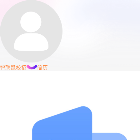
智聘鼠
校招
简历