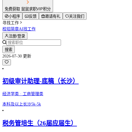
免费获取 鼠鼠求职VIP积分
小程序
反馈
邀请有礼
关注我们
寻找工作
校招简章
AI找工作
注册/登录
搜索
2026-07-30 更新
初级审计助理-底稿（长沙）
经济学类 · 工商管理类
本科及以上
长沙
5k-5k
税务管培生（26届应届生）