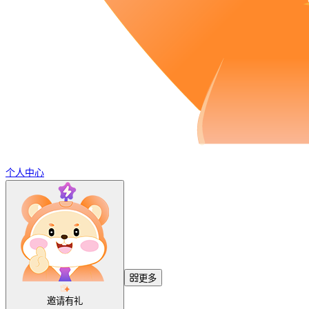
个人中心
更多
邀请有礼