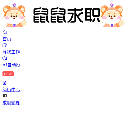
首页
寻找工作
AI自动投
简历中心
求职辅导