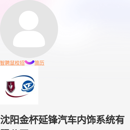
智聘鼠
校招
简历
沈阳金杯延锋汽车内饰系统有