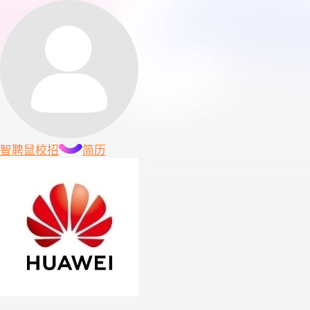
智聘鼠
校招
简历