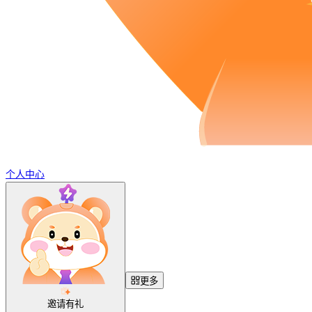
个人中心
更多
邀请有礼