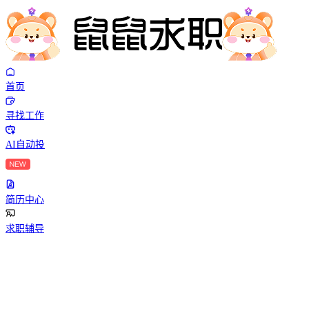
首页
寻找工作
AI自动投
简历中心
求职辅导