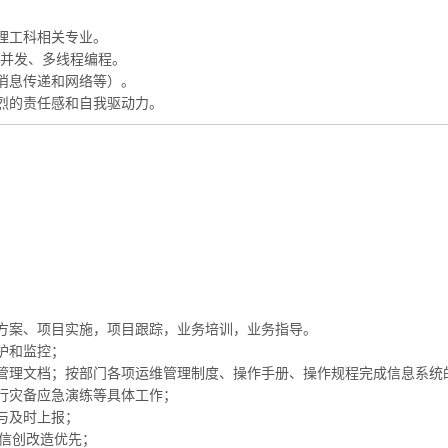
理工科相关专业。
台高并发、多线程编程。
消息传递和网络等）。
烈的责任感和自我驱动力。
方案、项目实施，项目跟踪，业务培训，业务指导。
护和监控；
管理文档；按部门各项运维管理制度、操作手册、操作规程完成信息系统
行灾备应急演练等具体工作；
与及时上报；
作，信创改造优先；