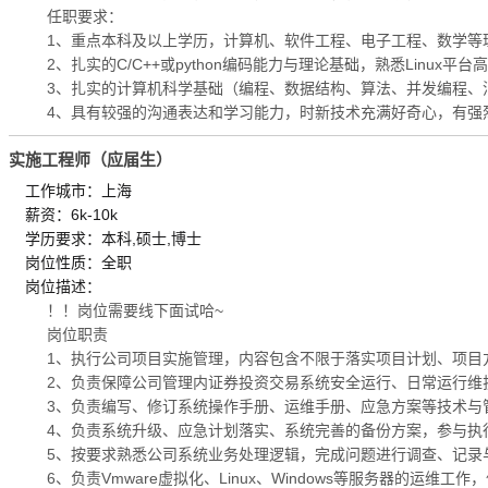
任职要求：
1、重点本科及以上学历，计算机、软件工程、电子工程、数学等
2、扎实的C/C++或python编码能力与理论基础，熟悉Linux平
3、扎实的计算机科学基础（编程、数据结构、算法、并发编程、
4、具有较强的沟通表达和学习能力，时新技术充满好奇心，有强
实施工程师（应届生）
工作城市：上海
薪资：6k-10k
学历要求：本科,硕士,博士
岗位性质：全职
岗位描述：
！！岗位需要线下面试哈~
岗位职责
1、执行公司项目实施管理，内容包含不限于落实项目计划、项目
2、负责保障公司管理内证券投资交易系统安全运行、日常运行维
3、负责编写、修订系统操作手册、运维手册、应急方案等技术与
4、负责系统升级、应急计划落实、系统完善的备份方案，参与执
5、按要求熟悉公司系统业务处理逻辑，完成问题进行调查、记录
6、负责Vmware虚拟化、Linux、Windows等服务器的运维工