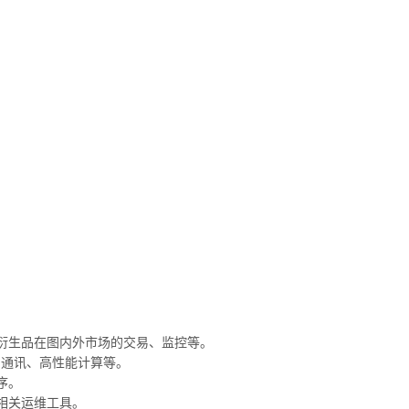
衍生品在图内外市场的交易、监控等。
间通讯、高性能计算等。
序。
相关运维工具。