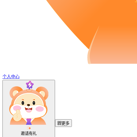
个人中心
更多
邀请有礼