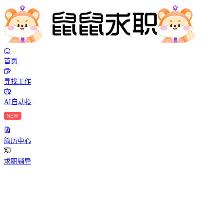
首页
寻找工作
AI自动投
简历中心
求职辅导