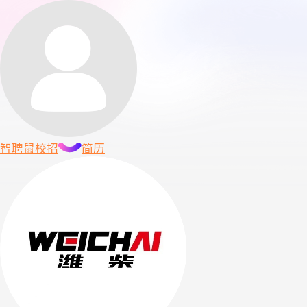
智聘鼠
校招
简历