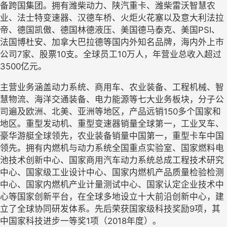
备跨国集团。拥有潍柴动力、陕汽重卡、潍柴雷沃智慧农
业、法士特变速器、汉德车桥、火炬火花塞以及意大利法拉
帝、德国凯傲、德国林德液压、美国德马泰克、美国PSI、
法国博杜安、加拿大巴拉德等国内外知名品牌，海内外上市
公司7家、股票10支。全球员工10万人，年营业总收入超过
3500亿元。
主营业务涵盖动力系统、商用车、农业装备、工程机械、智
慧物流、海洋交通装备、电力能源等七大业务板块，分子公
司遍及欧洲、北美、亚洲等地区，产品远销150多个国家和
地区。重型发动机、重型变速器销量全球第一，工业叉车、
豪华游艇全球领先，农业装备销量中国第一，重型卡车中国
领先。拥有内燃机与动力系统全国重点实验室、国家燃料电
池技术创新中心、国家商用汽车动力系统总成工程技术研究
中心、国家级工业设计中心、国家内燃机产品质量检验检测
中心、国家内燃机产业计量测试中心、国家认定企业技术中
心等国家创新平台，在全球多地设立十大前沿创新中心，建
立了全球协同研发体系。先后荣获国家级科技奖励9项，其
中国家科技进步一等奖1项（2018年度）。