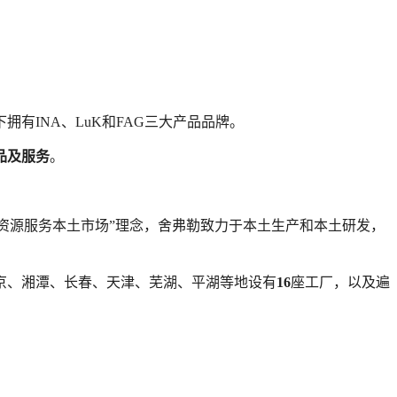
下拥有
INA
、
LuK
和
FAG
三大产品品牌。
品及服务
。
资源服务本土市场
”
理念，舍弗勒致力于本土生产和本土研发，
京、湘潭、长春、天津、芜湖、平湖等地设有
16
座工厂，以及遍