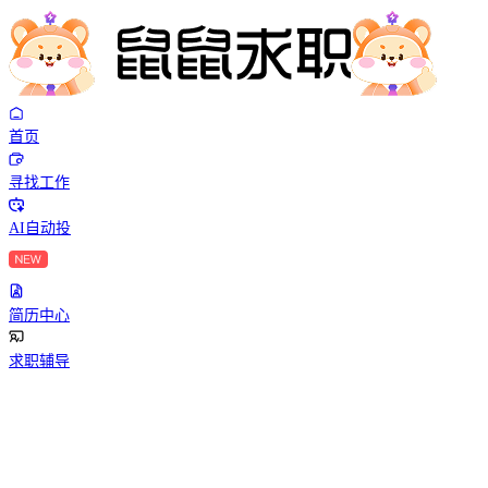
首页
寻找工作
AI自动投
简历中心
求职辅导