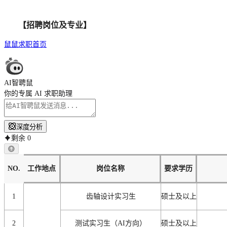
【招聘岗位及专业】
鼠鼠求职首页
AI智聘鼠
你的专属 AI 求职助理
深度分析
剩余
0
NO.
工作地点
岗位名称
要求学历
1
齿轴设计实习生
硕士及以上
2
测试实习生（
AI
方向）
硕士及以上