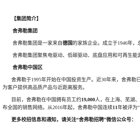
【集团简介】
舍弗勒集团
舍弗勒集团是一家来自
德国
的家族企业。成立于
1946
年，
舍弗勒集团聚焦电驱动、低碳驱动、底盘应用和可再生能
舍弗勒中国区
舍弗勒于
1995
年开始在中国投资生产。近
30
年来，舍弗勒
为客户提供高品质产品与近距离服务。
目前，舍弗勒在中国拥有员工约
19,000
人，在上海、芜湖、
布全国的销售网络。从
2016
年起，舍弗勒中国连续
11
年被评为
“
更多校招信息和通知，请关注“舍弗勒招聘”微信公众号：