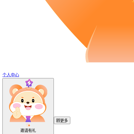
个人中心
更多
邀请有礼