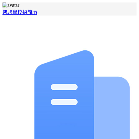
智聘鼠
校招
简历