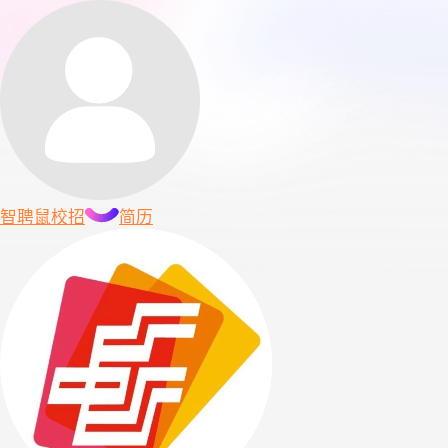
智聘鼠
校招
简历