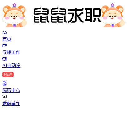
首页
寻找工作
AI自动投
简历中心
求职辅导