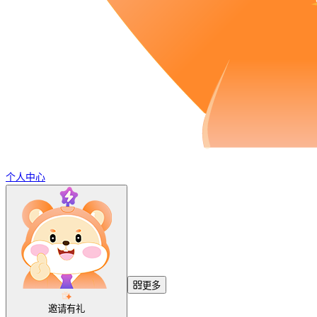
个人中心
更多
邀请有礼