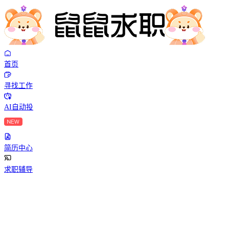
首页
寻找工作
AI自动投
简历中心
求职辅导