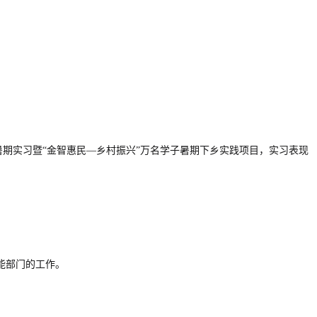
暑期实习暨“金智惠民—乡村振兴”万名学子暑期下乡实践项目，实习表现
能部门的工作。