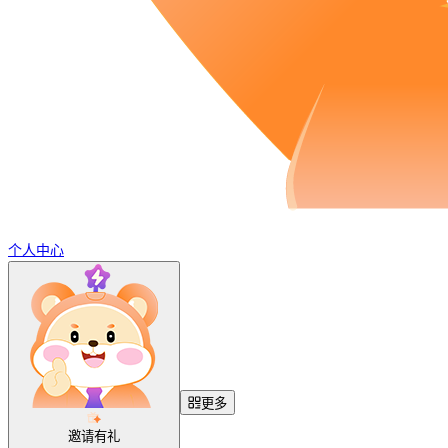
个人中心
更多
邀请有礼