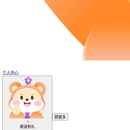
个人中心
更多
邀请有礼