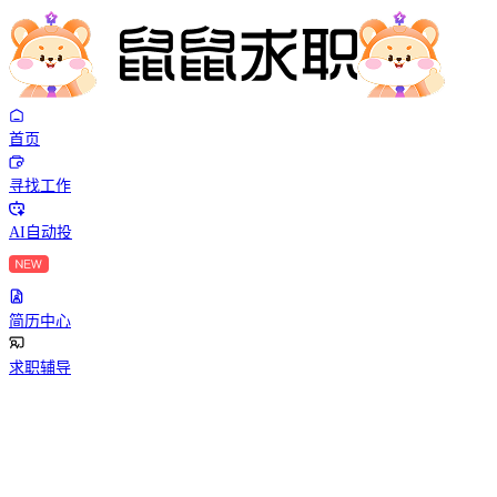
首页
寻找工作
AI自动投
简历中心
求职辅导