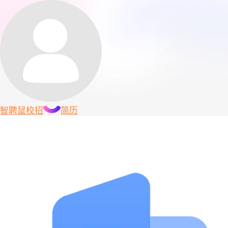
智聘鼠
校招
简历