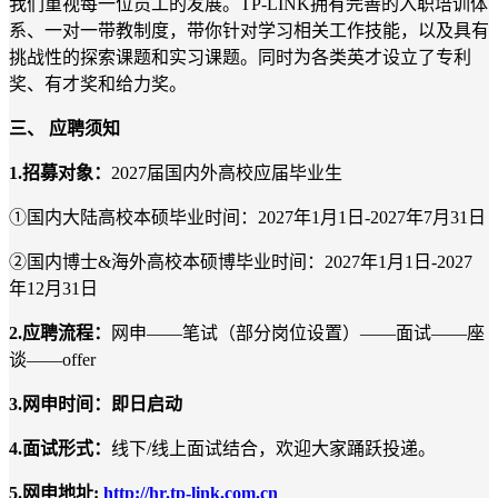
我们重视每一位员工的发展。TP-LINK拥有完善的入职培训体
系、一对一带教制度，带你针对学习相关工作技能，以及具有
挑战性的探索课题和实习课题。同时为各类英才设立了专利
奖、有才奖和给力奖。
三、
应聘须知
1.
招募对象：
2027届国内外高校应届毕业生
①国内大陆高校本硕毕业时间：2027年1月1日-2027年7月31日
②国内博士&海外高校本硕博毕业时间：2027年1月1日-2027
年12月31日
2.
应聘流程：
网申——笔试（部分岗位设置）——面试——座
谈——offer
3.
网申时间：即日启动
4.
面试形式：
线下/线上面试结合，欢迎大家踊跃投递。
5.
网申地址:
http://hr.tp-link.com.cn