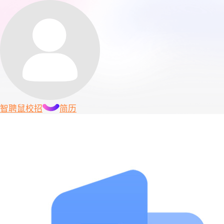
智聘鼠
校招
简历