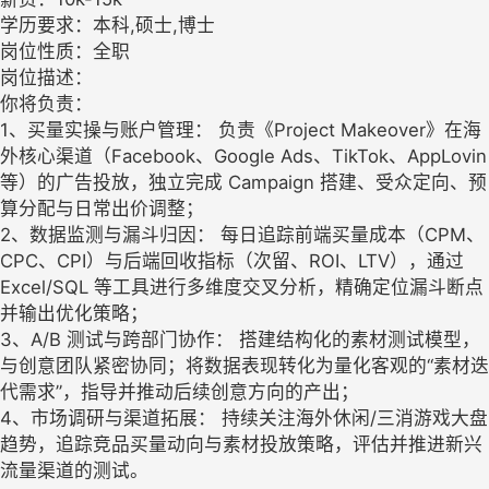
学历要求：本科,硕士,博士
岗位性质：全职
岗位描述：
你将负责：
1、买量实操与账户管理： 负责《Project Makeover》在海
外核心渠道（Facebook、Google Ads、TikTok、AppLovin
等）的广告投放，独立完成 Campaign 搭建、受众定向、预
算分配与日常出价调整；
2、数据监测与漏斗归因： 每日追踪前端买量成本（CPM、
CPC、CPI）与后端回收指标（次留、ROI、LTV），通过
Excel/SQL 等工具进行多维度交叉分析，精确定位漏斗断点
并输出优化策略；
3、A/B 测试与跨部门协作： 搭建结构化的素材测试模型，
与创意团队紧密协同；将数据表现转化为量化客观的“素材迭
代需求”，指导并推动后续创意方向的产出；
4、市场调研与渠道拓展： 持续关注海外休闲/三消游戏大盘
趋势，追踪竞品买量动向与素材投放策略，评估并推进新兴
流量渠道的测试。