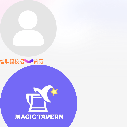
智聘鼠
校招
简历