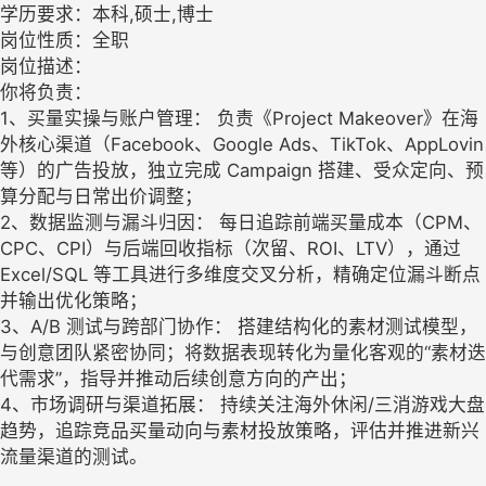
学历要求：本科,硕士,博士
岗位性质：全职
岗位描述：
你将负责：
1、买量实操与账户管理： 负责《Project Makeover》在海
外核心渠道（Facebook、Google Ads、TikTok、AppLovin
等）的广告投放，独立完成 Campaign 搭建、受众定向、预
算分配与日常出价调整；
2、数据监测与漏斗归因： 每日追踪前端买量成本（CPM、
CPC、CPI）与后端回收指标（次留、ROI、LTV），通过
Excel/SQL 等工具进行多维度交叉分析，精确定位漏斗断点
并输出优化策略；
3、A/B 测试与跨部门协作： 搭建结构化的素材测试模型，
与创意团队紧密协同；将数据表现转化为量化客观的“素材迭
代需求”，指导并推动后续创意方向的产出；
4、市场调研与渠道拓展： 持续关注海外休闲/三消游戏大盘
趋势，追踪竞品买量动向与素材投放策略，评估并推进新兴
流量渠道的测试。