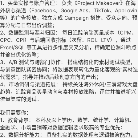
1、买量实操与账户管理： 负责《Project Makeover》在海
外核心渠道（Facebook、Google Ads、TikTok、AppLovin
等）的广告投放，独立完成 Campaign 搭建、受众定向、预
算分配与日常出价调整；
2、数据监测与漏斗归因： 每日追踪前端买量成本（CPM、
CPC、CPI）与后端回收指标（次留、ROI、LTV），通过
Excel/SQL 等工具进行多维度交叉分析，精确定位漏斗断点
并输出优化策略；
3、A/B 测试与跨部门协作： 搭建结构化的素材测试模型，
与创意团队紧密协同；将数据表现转化为量化客观的“素材迭
代需求”，指导并推动后续创意方向的产出；
4、市场调研与渠道拓展： 持续关注海外休闲/三消游戏大盘
趋势，追踪竞品买量动向与素材投放策略，评估并推进新兴
流量渠道的测试。
我们需要你：
1、教育背景： 本科及以上学历，数学、统计学、计算机、
金融学、市场营销等对数据逻辑要求较高的专业优先；
2、数据分析能力： 具备扎实的数据处理与逻辑推演能力，