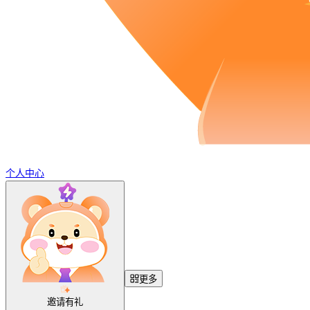
个人中心
更多
邀请有礼