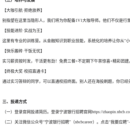
（三）培养与发展
【大咖引航·拒绝放养】
别指望在这里当隐形人，我们将为你配备1V1大咖导师。他们不仅是
【技能进阶·实战为王】
这里有专业的训练营。从金融知识到职业技能，系统化的培养让你从“小白
【快乐搬砖·干饭无忧】
实习薪资按时发，干活更有劲！免费三餐+不定期下午茶惊喜+精彩团建
【终极大奖·校招直通卡】
通过实习答辩的同学，可以直通校招终面。别人还在海投刷题，你已经先
三、投递方式
（一）登录官网投递简历。登录宁波银行招聘官网https://zhaopin.nbc
（二）关注微信公众号“宁波银行招聘”（nbcbcareer）。点击“我要应