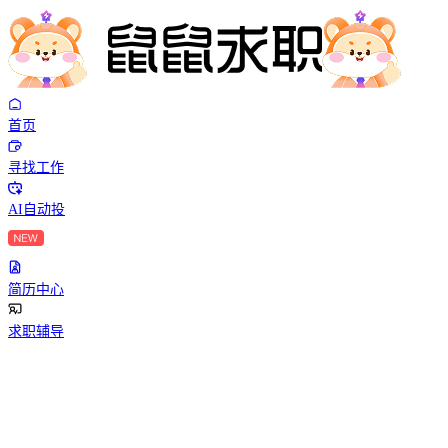
首页
寻找工作
AI自动投
简历中心
求职辅导