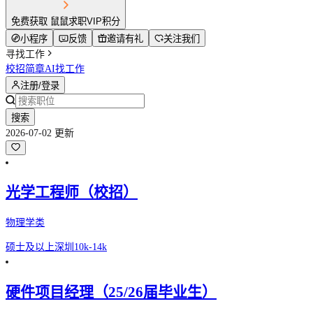
免费获取 鼠鼠求职VIP积分
小程序
反馈
邀请有礼
关注我们
寻找工作
校招简章
AI找工作
注册/登录
搜索
2026-07-02 更新
光学工程师（校招）
物理学类
硕士及以上
深圳
10k-14k
硬件项目经理（25/26届毕业生）