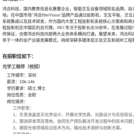
鸿合科技，国内教育信息化重要企业，智能交互设备领域知名品牌。自
地。在中国市场“鸿合HiteVision”品牌产品通过投影机、交互
系统集成以及技术研发，作为国内大型工程投影机系统核心方案商和商业
程投影机在中国区的总代理，NEC专注于投影长达30余年，在发展过
供保证，也使鸿合科技内部两大业务体系横向打通。展望未来，鸿合科
务于一体的全产业链发展模式，持续深耕多媒体显示及交互和视听工程
在招职位如下：
光学工程师（校招）
工作城市：深圳
薪资：10k-14k
学历要求：硕士,博士
岗位性质：全职
岗位描述：
工作职责：
1、负责液晶显示光学设计，开展光学仿真、光路设计与实验验证
2、跟进研发项目落地，协同生产团队解决开发过程中的技术问题
3、跟踪光电领域前沿技术方向，输出技术调研与创新方案。