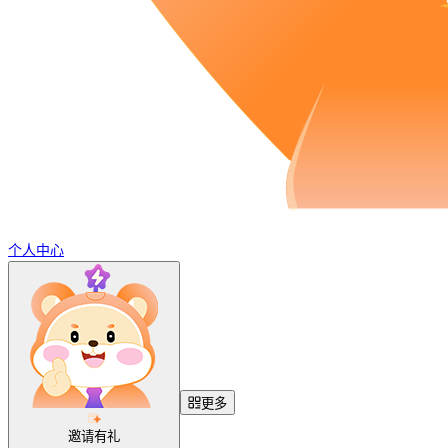
个人中心
更多
邀请有礼