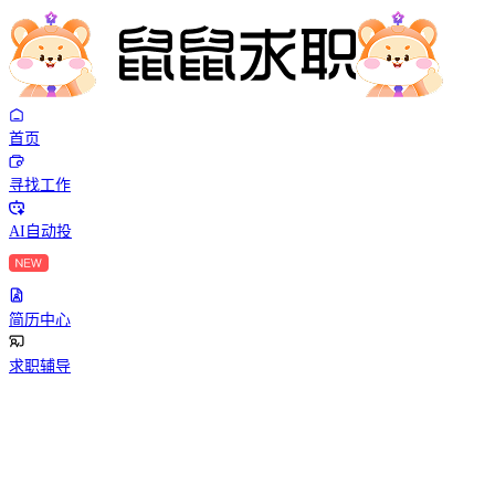
首页
寻找工作
AI自动投
简历中心
求职辅导