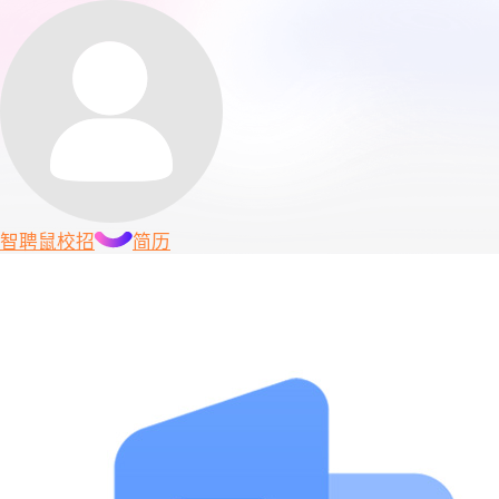
智聘鼠
校招
简历