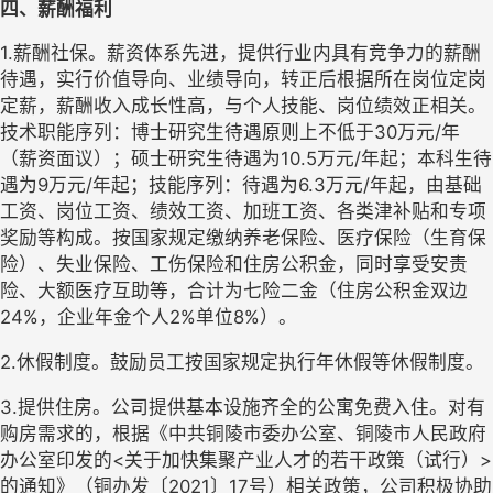
四、薪酬福利
1.薪酬社保。薪资体系先进，提供行业内具有竞争力的薪酬
待遇，实行价值导向、业绩导向，转正后根据所在岗位定岗
定薪，薪酬收入成长性高，与个人技能、岗位绩效正相关。
技术职能序列：博士研究生待遇原则上不低于30万元/年
（薪资面议）；硕士研究生待遇为10.5万元/年起；本科生待
遇为9万元/年起；技能序列：待遇为6.3万元/年起，由基础
工资、岗位工资、绩效工资、加班工资、各类津补贴和专项
奖励等构成。按国家规定缴纳养老保险、医疗保险（生育保
险）、失业保险、工伤保险和住房公积金，同时享受安责
险、大额医疗互助等，合计为七险二金（住房公积金双边
24%，企业年金个人2%单位8%）。
2.休假制度。鼓励员工按国家规定执行年休假等休假制度。
3.提供住房。公司提供基本设施齐全的公寓免费入住。对有
购房需求的，根据《中共铜陵市委办公室、铜陵市人民政府
办公室印发的<关于加快集聚产业人才的若干政策（试行）>
的通知》（铜办发〔2021〕17号）相关政策，公司积极协助