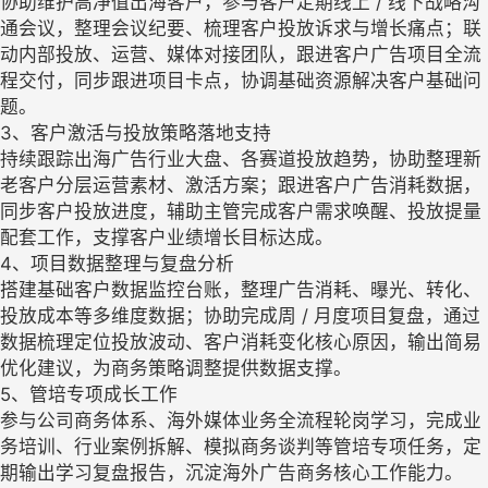
协助维护高净值出海客户，参与客户定期线上 / 线下战略沟
通会议，整理会议纪要、梳理客户投放诉求与增长痛点；联
动内部投放、运营、媒体对接团队，跟进客户广告项目全流
程交付，同步跟进项目卡点，协调基础资源解决客户基础问
题。
3、客户激活与投放策略落地支持
持续跟踪出海广告行业大盘、各赛道投放趋势，协助整理新
老客户分层运营素材、激活方案；跟进客户广告消耗数据，
同步客户投放进度，辅助主管完成客户需求唤醒、投放提量
配套工作，支撑客户业绩增长目标达成。
4、项目数据整理与复盘分析
搭建基础客户数据监控台账，整理广告消耗、曝光、转化、
投放成本等多维度数据；协助完成周 / 月度项目复盘，通过
数据梳理定位投放波动、客户消耗变化核心原因，输出简易
优化建议，为商务策略调整提供数据支撑。
5、管培专项成长工作
参与公司商务体系、海外媒体业务全流程轮岗学习，完成业
务培训、行业案例拆解、模拟商务谈判等管培专项任务，定
期输出学习复盘报告，沉淀海外广告商务核心工作能力。