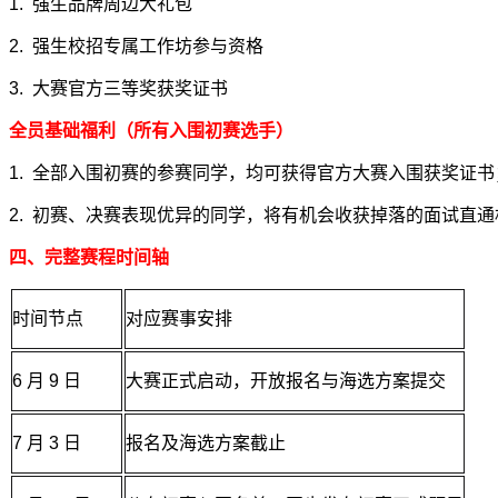
1.
强生品牌周边大礼包
2.
强生校招专属工作坊参与资格
3.
大赛官方三等奖获奖证书
全员基础福利（所有入围初赛选手）
1.
全部入围初赛的参赛同学，均可获得官方大赛入围获奖证书
2.
初赛、决赛表现优异的同学，将有机会收获掉落的面试直通
四、完整赛程时间轴
时间节点
对应赛事安排
6
月 9 日
大赛正式启动，开放报名与海选方案提交
7
月 3 日
报名及海选方案截止