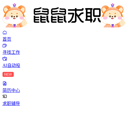
首页
寻找工作
AI自动投
简历中心
求职辅导