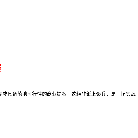
赛
完成具备落地可行性的商业提案。这绝非纸上谈兵，是一场实战