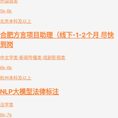
外国语类
5k-6k
北京
本科及以上
合肥方言项目助理（线下-1-2个月 尽快
到岗
中文学类·新闻传播类·戏剧影视类
6k-6k
杭州
本科及以上
NLP大模型法律标注
法学类
6k-7k