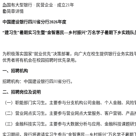
国有大型银行 · 民营企业 · 成立21年
简章详情
中国建设银行
四川省分行
20
2
6
年度
“建习生”暑期实习生暨“金智惠民—乡村振兴”万名学子暑期下乡实践队
为积极落实国家“就业优先”决策部署，向广大在校生提供银行业务实践平
优秀者将有机会在校园招聘时优先录用。
一、招聘机构
招聘机构：中国建设银行四川省分行。
二、招聘岗位及说明
（一）职能部门实习生。主要参与分支机构公司金融、个人金融、风险
（二）营业网点实习生。主要参与营业网点大堂服务、客户营销、产品
（三）金融科技实习生。主要参与大数据分析与应用、金融科技课题研
实习期间，我行将邀请实习生参与“金智惠民—乡村振兴”万名学子暑