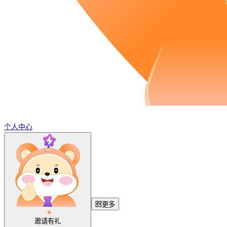
个人中心
更多
邀请有礼