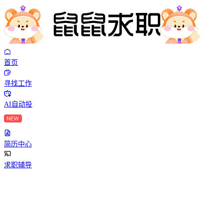
首页
寻找工作
AI自动投
简历中心
求职辅导