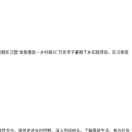
暑期实习暨“金智惠民—乡村振兴”万名学子暑期下乡实践项目，实习表现
益性平台，提供走进乡村田野、深入田间地头、了解基层生活、参与社会