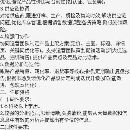
优化,确保产品性价比与合规性(如认证、包装等)。
3.供应链协调:
对接供应商,跟进打样、生产、质检及物流时效,解决供应链
问题,优化库存管理,根据销售数据调整备货策略,降低滞销风
险。
4.跨部门协作:
协同运营团队制定产品上架方案(定价、主图、标题、详情
页、关键同优化等)。支持运营团队策划促销活动(如大促选
品、捆绑销售),提供产品卖点及竞品对比话术。
5.数据分析与迭代:
跟踪产品销量、转化率、退货率等核心指标,定期输出复盘报
告;根据市场反馈优化产品设计定制或迭代升级(如功能改
进、包装本地化）。
二、任职资格
(一).硬性要求:
1.本科及以上学历。
2.较强的分析能力,思维清晰,头脑敏锐,能够从大量数据和信
息息中有效的分析并提炼出有价值的信息。
二).软性要求: