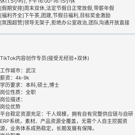
休(1.5小时),下午16:00-16:15小休
[假期安排]周末双休,法定节假日正常放假,带薪年假
[福利齐全]下午茶,团建,节假日福利,目标奖金激励
[氛围超赞]领导无架子,拒绝办公室政治,团队沟通开放直接
TikTok内容创作专员(接受无经验+双休)
工作城市：武汉
薪资：4k-9k
学历要求：本科,硕士,博士
岗位性质：全职
岗位描述：
岗位优势
平台稳定资源充足：千人规模，拥有自有完整供应链与自研
ERP系统，素材、产品资源全覆盖，无需个人自主挖掘资
源，业务体系成熟稳定，长期发展有保障。