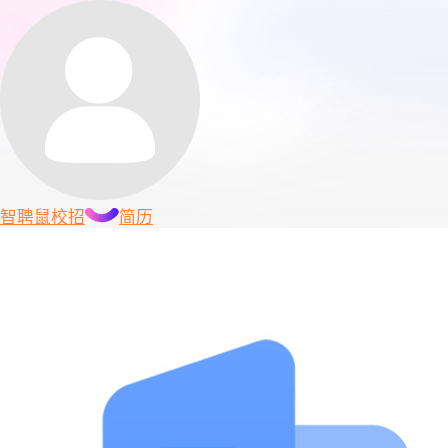
智聘鼠
校招
简历