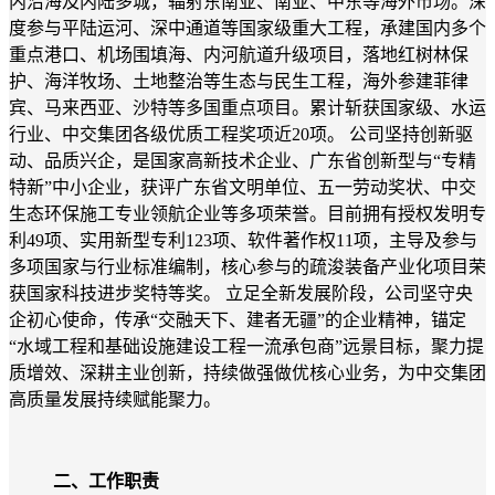
内沿海及内陆多城，辐射东南亚、南亚、中东等海外市场。深
度参与平陆运河、深中通道等国家级重大工程，承建国内多个
重点港口、机场围填海、内河航道升级项目，落地红树林保
护、海洋牧场、土地整治等生态与民生工程，海外参建菲律
宾、马来西亚、沙特等多国重点项目。累计斩获国家级、水运
行业、中交集团各级优质工程奖项近20项。 公司坚持创新驱
动、品质兴企，是国家高新技术企业、广东省创新型与“专精
特新”中小企业，获评广东省文明单位、五一劳动奖状、中交
生态环保施工专业领航企业等多项荣誉。目前拥有授权发明专
利49项、实用新型专利123项、软件著作权11项，主导及参与
多项国家与行业标准编制，核心参与的疏浚装备产业化项目荣
获国家科技进步奖特等奖。 立足全新发展阶段，公司坚守央
企初心使命，传承“交融天下、建者无疆”的企业精神，锚定
“水域工程和基础设施建设工程一流承包商”远景目标，聚力提
质增效、深耕主业创新，持续做强做优核心业务，为中交集团
高质量发展持续赋能聚力。
二、工作职责