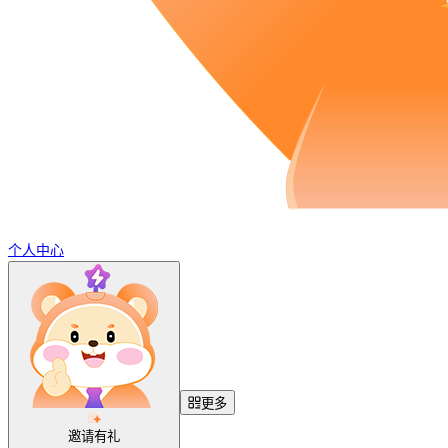
个人中心
更多
邀请有礼