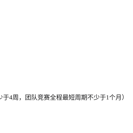
少于
4
周，团队竞赛全程最短周期不少于
1
个月
）