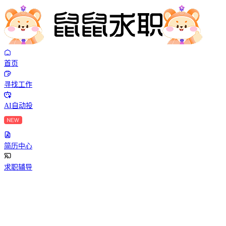
首页
寻找工作
AI自动投
简历中心
求职辅导