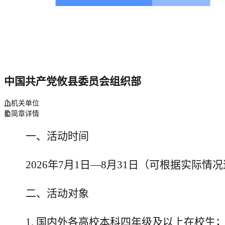
中国共产党攸县委员会组织部
机关单位
简章详情
一
、活动时间
2026
年
7
月
1
日
—
8
月
31
日（可根据实际情况
二
、
活动
对象
1.
国内外各高校
本科四年级
及以上在校生