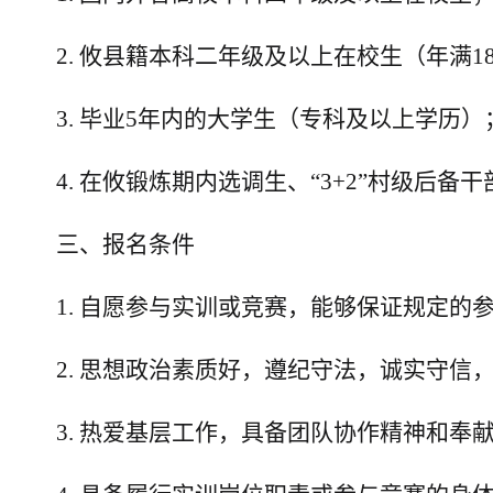
2.
攸县籍本科二年级及以上在校生（年满
1
3.
毕业
5
年内的大学生（专科及以上学历）
4.
在攸锻炼期内选调生
、
“
3+2
”村级后备干
三
、报名条件
1.
自愿参与实训或竞赛，能够保证规定的
2.
思想政治素质好，遵纪守法，诚实守信
3.
热爱基层工作，具备团队协作精神和奉