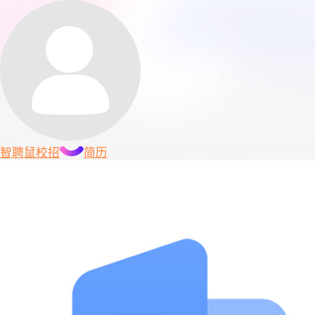
智聘鼠
校招
简历