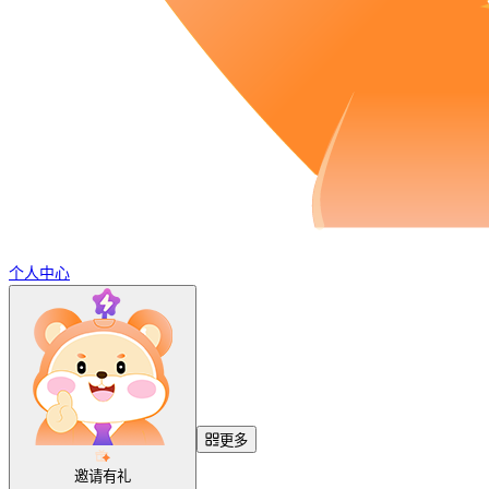
个人中心
更多
邀请有礼