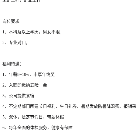
采矿工程，矿业工程
岗位要求:
1、本科及以上学历，男女不限；
2、专业对口。
福利待遇：
1、年薪8~10w，丰厚年终奖
2、入职即缴纳五险一金
3、公司提供食宿
4、不定期部门团建节日福利、生日礼券、暑期发放防暑降温费、报销
5、双休，法定节假日，带薪休假
6、每年全面的体检服务，健康有保障