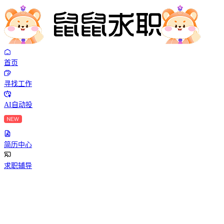
首页
寻找工作
AI自动投
简历中心
求职辅导