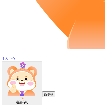
个人中心
更多
邀请有礼