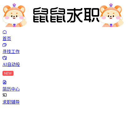
首页
寻找工作
AI自动投
简历中心
求职辅导