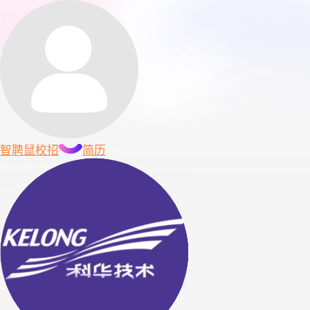
智聘鼠
校招
简历