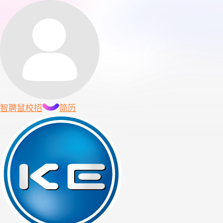
智聘鼠
校招
简历