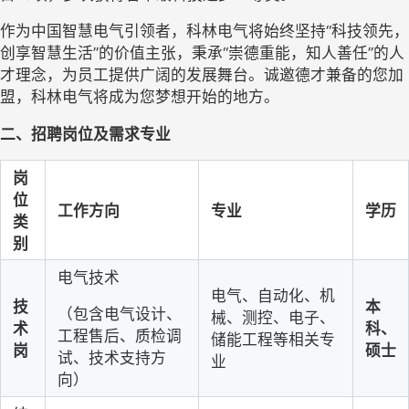
作为中国智慧电气引领者，科林电气将始终坚持“科技领先，
创享智慧生活”的价值主张，秉承“崇德重能，知人善任”的人
才理念，为员工提供广阔的发展舞台。诚邀德才兼备的您加
盟，科林电气将成为您梦想开始的地方。
二、招聘岗位及需求专业
岗
位
工作方向
专业
学历
类
别
电气技术
电气、自动化、机
技
本
（包含电气设计、
械、测控、电子、
术
科、
工程售后、质检调
储能工程等相关专
岗
硕士
试、技术支持方
业
向）