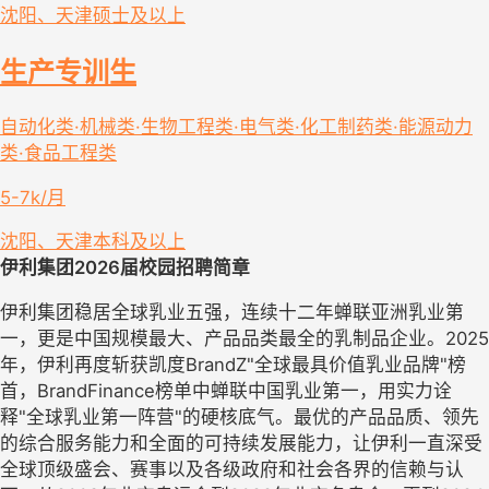
沈阳、天津
硕士及以上
生产专训生
自动化类·机械类·生物工程类·电气类·化工制药类·能源动力
类·食品工程类
5-7k/月
沈阳、天津
本科及以上
伊利集团
2026届
校园招聘简章
伊利集团稳居全球乳业五强，连续十二年蝉联亚洲乳业第
一，更是中国规模最大、产品品类最全的乳制品企业。2025
年，伊利再度斩获凯度BrandZ"全球最具价值乳业品牌"榜
首，BrandFinance榜单中蝉联中国乳业第一，用实力诠
释"全球乳业第一阵营"的硬核底气。最优的产品品质、领先
的综合服务能力和全面的可持续发展能力，让伊利一直深受
全球顶级盛会、赛事以及各级政府和社会各界的信赖与认