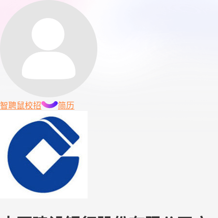
智聘鼠
校招
简历