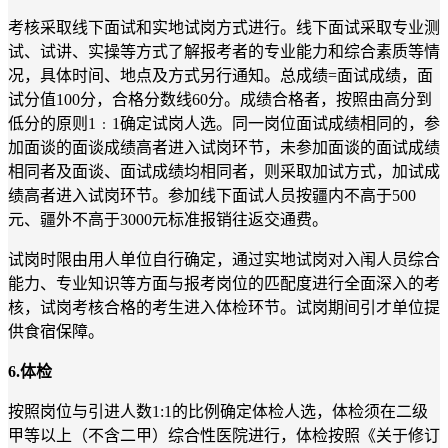
考核采取线下面试和实地试岗方式进行。线下面试采取专业测
试、试讲、实操等方式了解报考者的专业能力和综合素质等情
况，具体时间、地点及方式另行通知。总成绩
=
面试成绩，面
试分值
100
分，合格分数线
60
分。成绩合格者，按照由高分到
低分的原则
1
﹕
1
确定试岗人选。同一岗位面试成绩相同的，参
加面谈的面谈成绩高者进入试岗环节，未参加面谈的面试成绩
相同者及面谈、面试成绩均相同者，则采取加试方式，加试成
绩高者进入试岗环节。参加线下面试人员按疆内不高于
500
元、疆外不高于
3000
元标准报销往返交通费。
试岗时限由用人单位自行确定，通过实地试岗对入闱人员综合
能力、专业知识等方面与报考岗位的匹配度进行全面深入的考
核，试岗考核合格的考生进入体检环节。试岗期间引才单位提
供食宿保障。
6.
体检
按照岗位与引进人数
1:1
的比例确定体检人选，体检须在二级
甲等以上（不含二甲）综合性医院进行，体检按照《关于修订