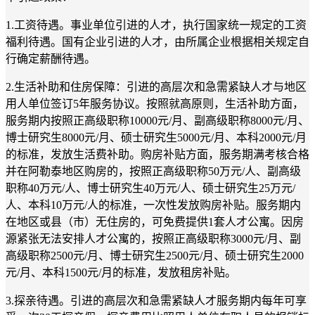
1.
工资待遇。事业单位引进的人才，执行国家统一规定的工资
福利待遇。国有企业引进的人才，由所属企业根据相关规定自
行确定薪酬待遇。
2.
生活补助和住房保障：引进的高层次和急需紧缺人才与地区
用人单位签订
5
年服务协议。按照就高原则，生活补助方面，
服务期内按照正高级职称
10000
元
/
月、副高级职称
8000
元
/
月、
博士研究生
8000
元
/
月、硕士研究生
5000
元
/
月、本科
2000
元
/
月
的标准，发放生活费补助。购房补贴方面，服务期满考核合格
并在阿勒泰地区购房的，按照正高级职称
50
万元
/
人、副高级
职称
40
万元
/
人、博士研究生
40
万元
/
人、硕士研究生
25
万元
/
人、本科
10
万元
/
人的标准，一次性发放购房补贴。服务期内
在地区或县（市）无住房的，可免费提供
1
套人才公寓。因房
源紧张无法安排人才公寓的，按照正高级职称
3000
元
/
月、副
高级职称
2500
元
/
月、博士研究生
2500
元
/
月、硕士研究生
2000
元
/
月、本科
1500
元
/
月的标准，发放租房补贴。
3.
探亲待遇。引进的高层次和急需紧缺人才服务期内每年可享