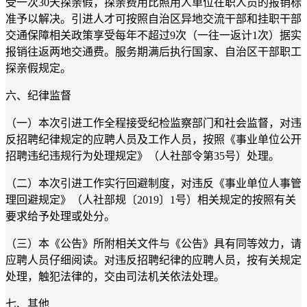
受一次
30
天探亲假，探亲费用比照用人单位在职人员的报销标
准予以解决。引进人才可按照自治区异地交流干部和挂职干部
交通保障相关政策享受每年不超过
9
次（一往一返计
1
次）据实
报销往返两地交通费。服务期满后执行国家、自治区干部职工
探亲假规定。
六、纪律监督
（一）本次引进工作全程接受纪检监察部门和社会监督，对违
反招聘纪律规定的应聘人员及工作人员，按照《事业单位公开
招聘违纪违规行为处理规定》（人社部令第
35
号）处理。
（二）本次引进工作实行回避制度，对违反《事业单位人事管
理回避规定》（人社部规〔
2019
〕
1
号）相关规定的按照有关
要求给予处理或处分。
（三）本《公告》所附相关文件与《公告》具有同等效力，请
应聘人员仔细阅读。对违反招聘纪律的应聘人员，按有关规定
处理，触犯法律的，交由司法机关依法处理。
七、其他