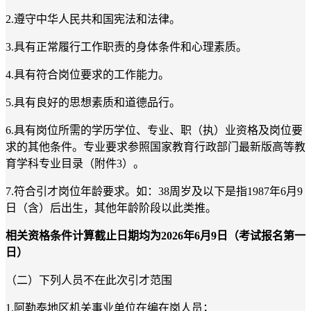
2.
遵守中华人民共和国宪法和法律。
3.
具有正常履行工作职责的身体条件和心理素质。
4.
具有符合岗位要求的工作能力。
5.
具有良好的思想素质和道德品行。
6.
具有岗位所需的学历学位、专业
、
职（执）业资格及岗位要
求的其他条件。专业要求参照国家教育行政部门最新版高等教
育学科专业目录（附件
3
）。
7.
符合引才岗位年龄要求。如：
38
周岁及以下是指
1987
年
6
月
9
日（含）后出生，其他年龄阶段以此类推。
相关资格条件计算截止日期均为
2026
年
6
月
9
日（考试报名第一
日）
（二）下列人员不在此次引才范围
1.
阿勒泰地区机关事业单位在编在岗人员；