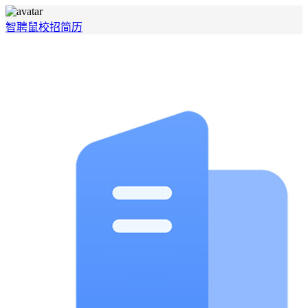
智聘鼠
校招
简历