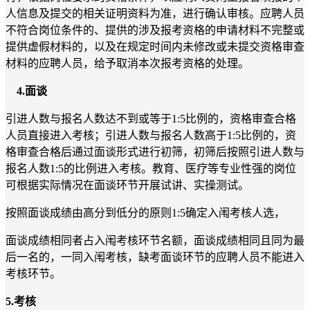
人信息及提交的相关证明资料为准，
进行确认审核。应聘人员
不符合岗位条件的、提供的涉及报考资格的申请材料不完整或
提供虚假材料的，以及
在规定时间内未修改或未提交资格审查
材料的应聘人员，给予取消本次报考资格的处理。
4.
面谈
引进人数与报名人数达不到或等于
1:5
比例的，资格审查合格
人员直接进入考核；引进人数与报名人数高于
1:5
比例的，资
格审查合格后通过面谈形式进行初筛，初筛后按照引进人数与
报名人数
1:5
的比例进入考核。教育、医疗等专业性强的岗位
可根据实际情况在面谈环节开展试讲、实操测试。
按照面谈成绩由高分到低分的原则
1:5
确定入闱考核人选，
面谈成绩相同者占入闱考核环节名额，面谈成绩相同且同为最
后一名的，一同入闱考核，缺考面谈环节的应聘人员不能进入
考核环节。
5.
考核