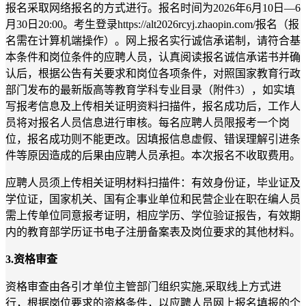
报名采取网络报名的方式进行。报名时间为
2026
年
6
月
10
日—
6
月
30
日
20:00
。考生登录
https://alt2026rcyj.zhaopin.com/
报名（报
名需在计算机端操作）。网上报名实行诚信承诺制，请符合基
本条件和岗位条件的应聘人员，认真阅读报名诚信承诺书并确
认后，根据公告有关要求和岗位各项条件，对照国家教育行政
部门发布的最新版高等教育学科专业目录（附件
3
），如实填
写报考信息及上传相关证明资料扫描件，报名成功后，工作人
员将对报名人员信息进行审核。每名应聘人员限报考一个岗
位，报名成功则不能更改。因填报信息虚假、错误理解引进条
件等原因造成的后果由应聘人员承担。本次报名不收取费用。
应聘人员须上传相关证明材料扫描件：有效身份证，毕业证及
学位证，国家机关、国有企事业单位和民营企业在职在编人员
需上传单位同意报考证明，相应学历、学位验证报告，有效期
内的教育部学历证书电子注册备案表及岗位要求的其他材料。
3.
资格审查
资格审查由各引才单位主管部门组织实施,采取线上方式进
行，
根据岗位要求的资格条件，
以应聘人员网上报名填报的个