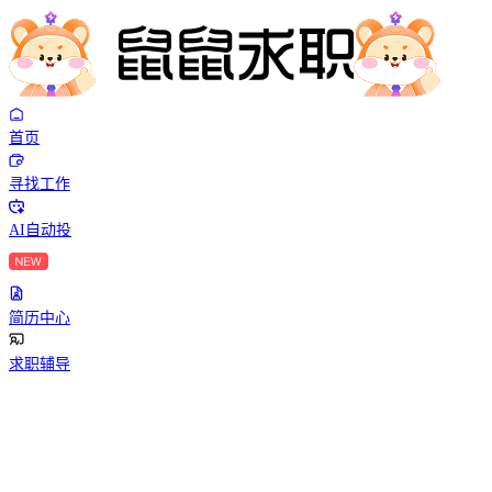
首页
寻找工作
AI自动投
简历中心
求职辅导