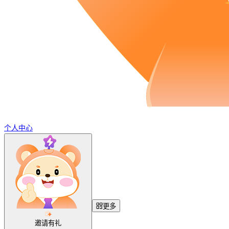
个人中心
更多
邀请有礼