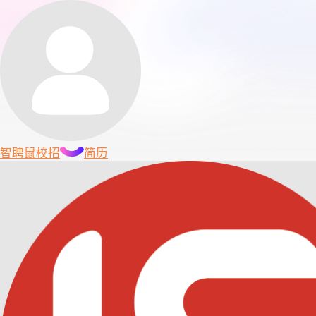
智聘鼠
校招
简历