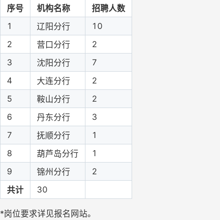
序号
机构名称
招聘人数
1
10
辽阳分行
2
2
营口分行
3
7
沈阳分行
4
2
大连分行
5
2
鞍山分行
6
3
丹东分行
7
1
抚顺分行
8
1
葫芦岛分行
9
2
锦州分行
30
共计
*岗位要求详见报名网站。