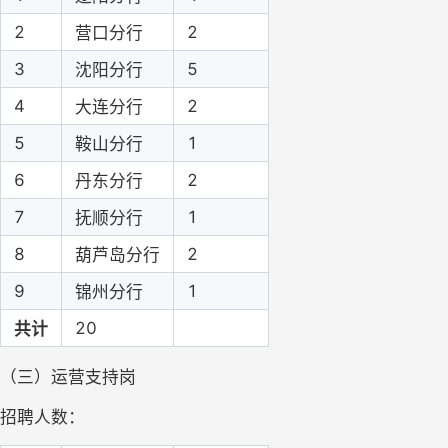
2
2
营口分行
3
5
沈阳分行
4
2
大连分行
5
1
鞍山分行
6
2
丹东分行
7
1
抚顺分行
8
2
葫芦岛分行
9
1
锦州分行
20
共计
（三）运营支持岗
招聘人数：