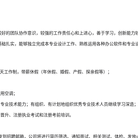
有较好的团队协作意识，较强的工作责任心和上进心，善于学习，创新能力
业基础扎实，能够独立完成本专业设计工作、熟练运用各种办公软件和专业
；5天工作制，带薪休假（年休假、婚假、产假、探亲假等）；
；
使用空调；
的专业技术能力；有组织、有计划地组织优秀专业技术人员继续学习深造
称晋升、注册执业考试和注册考前培训。
到招聘邮箱，公司将进行简历筛选、通知面试、相关测试、体检、发放off