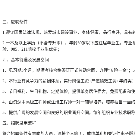
三、应聘条件
1.遵守国家法律法规，热爱城市建设事业，身体健康，品行良好，具
2.一本及以上学历（不含专升本），年龄30岁以下应往届毕业生，专
验、985、211院校毕业生优先；
四、基本待遇及发展空间
1、见习期3个月，期满考核合格签订正式劳动合同，办理“五险一金”
2、本行业有竞争力的薪酬体系，实行岗位工资+产值绩效工资+年终奖
3、节日福利、生日礼物、定期体检，提供单身居住宿舍，免费配备和
4、由资深中高级工程师或注册工程师一对一辅导培养，培养独当一面
5、提供广阔的发展空间和良好的职业晋升空间。每年组织专业技术职
五、招聘录用流程
符合招聘条件有意向的人员，请将个人简历、成绩单和相关证件电子版发