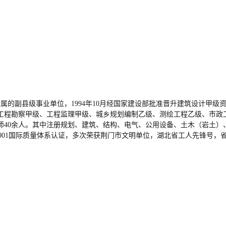
属的副县级事业单位，1994年10月经国家建设部批准晋升建筑设计甲级
工程勘察甲级、工程监理甲级、城乡规划编制乙级、测绘工程乙级、市政
师40余人。其中注册规划、建筑、结构、电气、公用设备、土木（岩土）
ISO9001国际质量体系认证，多次荣获荆门市文明单位，湖北省工人先锋