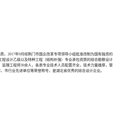
资质，2017年9月经荆门市国企改革专项领导小组批准改制为国有独资的
工程设计乙级以及特种工程（结构补强）专业承包资质的综合勘察设计
、监理工程师30余人，各类专业技术人员配置齐全，技术力量雄厚，管
号，省、市行业先进单位等荣誉称号，是湖北省优秀的综合设计企业。