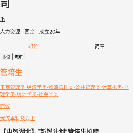
司
人力资源 · 国企 · 成立20年
职位
简章
职位
城市
管培生
工商管理类·经济学类·物流管理类·公共管理类·计算机类·心
理学类·统计学类·社会学类
面议
武汉
本科及以上
【中智
湖北
】“新锐计划”管培生招聘