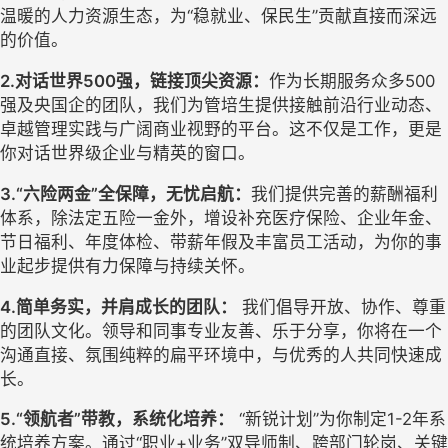
温暖的人力资源生态，为“稳就业、保民生”贡献直接而深远
的价值。
2.对话世界500强，链接顶尖资源：
作为长期服务众多500
强及央国企的团队，我们为管培生提供接触前沿行业动态、
卓越管理实践与广阔商业视野的平台。这不仅是工作，更是
你对话世界级企业与精英的窗口。
3.“六险两金”全保障，无忧启航：
我们提供完善的薪酬福利
体系，除法定五险一金外，增设补充医疗保险、企业年金、
节日福利、年度体检、带薪年假及丰富员工活动，为你的事
业起步提供有力保障与持续关怀。
4.简单务实，并肩成长的团队：
 我们倡导开放、协作、尊重
的团队文化。领导和同事专业友善、乐于分享，你将在一个
沟通直接、氛围纯粹的扁平环境中，与优秀的人共同快速成
长。
5.“领航者”带教，系统化培养：
 “新锐计划”为你制定1-2年系
统培养方案。通过“职业+业务”双导师制、跨部门轮岗、关键