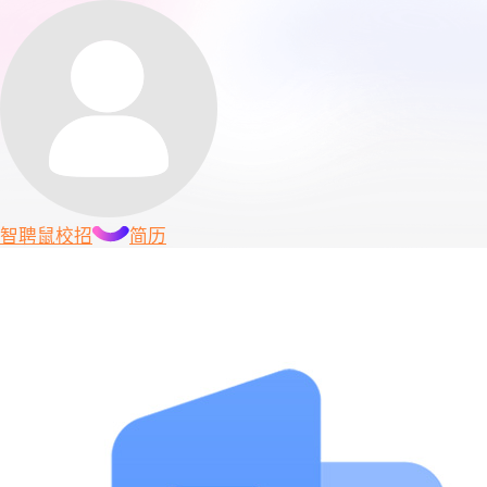
智聘鼠
校招
简历