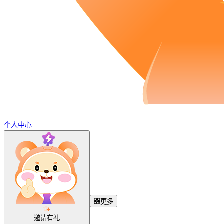
个人中心
更多
邀请有礼