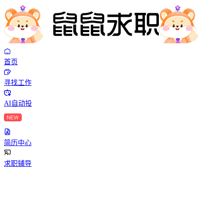
首页
寻找工作
AI自动投
简历中心
求职辅导