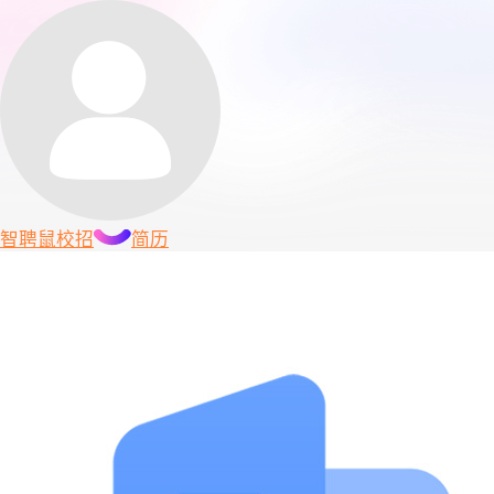
智聘鼠
校招
简历