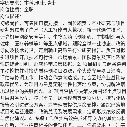
学历要求：本科,硕士,博士
岗位性质：全职
岗位描述：
初级岗位，可集团直接对接一、岗位职责1. 产业研究与项目
研判聚焦电子信息（人工智能与大数据、新一代通信技术、
计算机与网络安全等）、生物医药（创新药、生物制造与大
健康、医疗器械等）等重点领域，跟踪全球产业动态、政策
导向及技术前沿，定期输出高质量行业研究报告。负责对拟
引进项目开展技术可行性、市场前景、团队背景及落地适配
性的综合研判，形成科学决策依据。2. 项目招引与商务谈判
主动挖掘并对接优质科创项目资源，牵头或参与项目洽谈、
评估与协调工作，推动合作意向达成。结合区域产业基础与
政策优势，为项目方量身定制个性化落地方案，协调解决落
地过程中的关键问题。3. 项目评估与决策支持围绕重点项目
开展财务模型、技术壁垒、风险控制等专项分析，撰写评估
报告及引进建议方案，为管理层提供决策支撑。跟踪已落地
项目的运营进展、政策兑现及发展需求，定期形成绩效反馈
与优化建议。4. 专项工作落实高效完成领导交办的其他与科
技创新、产业招商相关的专项任务。二、任职要求（一）基