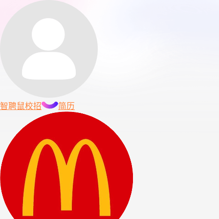
智聘鼠
校招
简历