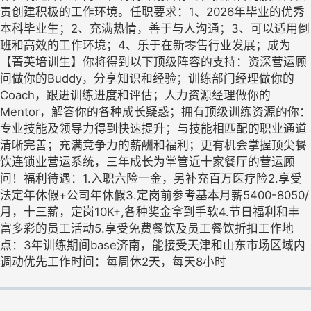
责创建积极的工作环境。任职要求：1、2026年毕业的优秀
本科毕业生；2、充满热情，善于与人沟通；3、可以适用倒
班和高效的工作环境；4、乐于在新零售行业发展；成为
【菁英培训生】你将得到以下顶级阵容的支持：资深营运顾
问做你的Buddy，分享知识和经验；训练部门经理做你的
Coach，跟进训练进度和评估；人力资源经理做你的
Mentor，解答你的各种成长疑惑；拥有顶级训练资源的你：
专业技能及领导力得到快速提升；与技能相匹配的职业通道
清晰完善；充满竞争力的薪酬和福利；更有机会掌握顶尖餐
饮连锁业营运系统，三年成长为掌管近十家餐厅的营运顾
问！福利待遇：1.入职六险一金，另补充百万医疗险2.享受
法定年休假+公司年休假3.定岗前参考基本月薪5400-8050/
月，十三薪，定岗10K+,各种奖金拿到手软4.节日福利和丰
富多彩的员工活动5.享受免费餐饮及员工餐饮折扣工作地
点：3年训练期间base济南，能接受天津和山东市场区域内
调动优先工作时间：每周休2天，每天8小时