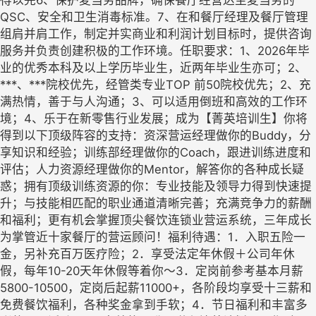
得以完6、保护麦当劳品牌，确保餐厅经营达至麦当劳的
QSC、安全和卫生消毒标准。7、在和餐厅经理及餐厅管理
组肩并肩工作，制定并实商业和利润计划目标时，提供咨询
服务并负责创建积极的工作环境。任职要求：1、2026年毕
业的优秀本科及以上学历毕业生，近两年毕业生亦可；2、
***、***院校优先，经管类专业TOP 前50院校优先；2、充
满热情，善于与人沟通；3、可以适用倒班和高效的工作环
境；4、乐于在新零售行业发展；成为【菁英培训生】你将
得到以下顶级阵容的支持：资深营运经理做你的Buddy，分
享知识和经验；训练部经理做你的Coach，跟进训练进度和
评估；人力资源经理做你的Mentor，解答你的各种成长疑
惑；拥有顶级训练资源的你：专业技能及领导力得到快速提
升；与技能相匹配的职业通道清晰完善；充满竞争力的薪酬
和福利；更有机会掌握顶尖餐饮连锁业营运系统，三年成长
为掌管近十家餐厅的营运顾问！福利待遇：1．入职五险一
金，另补充百万医疗险；2．享受法定年休假＋公司年休
假，每年10-20天年休假等着你～3．定岗前参考基本月薪
5800-10500，定岗后起薪11000+，各阶段均享受十三薪和
免费餐饮福利，各种奖金拿到手软；4．节日福利和丰富多