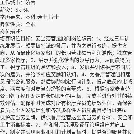
工作城市：济南
薪资：5k-5k
学历要求：本科,硕士,博士
岗位性质：全职
岗位描述：
培养职位目标：麦当劳营运顾问岗位职责：1、经过三年训
练发展后，领导被指派的餐厅，并为之进行教练，提供方
向，从而最佳化每家餐厅的长期营业额与利润潜能；独立管
理多家餐厅；2、展示并强化恰当的领导行为，从而赢得员
工、餐厅管理组的承诺和投入；3、发展并训练餐厅不同层
次的雇员，并给予相应奖励和认知。4、为餐厅管理组和雇
员提供咨询服务，然后协助制定行动计划，提高雇员的忠诚
度、满意度和对麦当劳经验的自豪感。5、根据每家麦当劳
公司餐厅经理既定的长期和短期目标，完成并进行对其的绩
效评估。确保准时完成对所有餐厅雇员的绩效评估。确保各
雇员之个人发展计划和各项多样性人员配备目标得以完6、
保护麦当劳品牌，确保餐厅经营达至麦当劳的QSC、安全和
卫生消毒标准。7、在和餐厅经理及餐厅管理组肩并肩工
作，制定并实现商业和利润计划目标时，提供咨询服务并负