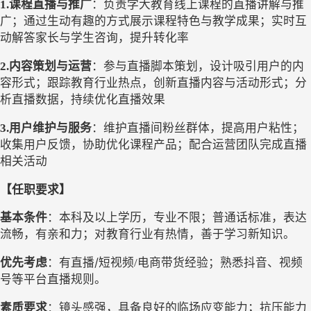
1.
课程直播与推广
：
负责学大教育线上课程的直播讲解与推
广
；
通过生动有趣的方式展示课程特色与教学成果
；
实时互
动解答家长与学生咨询，提升转化率
2.
内容策划与运营
：
参与直播脚本策划，设计吸引用户的内
容形式
；
跟踪教育行业热点，创新直播内容与活动形式
；
分
析直播数据，持续优化直播效果
3.
用户维护与服务
：
维护直播间粉丝群体，提高用户粘性
；
收集用户反馈，协助优化课程产品
；
配合运营团队完成直播
相关活动
【任职要求】
基本条件
：本科
及以上学历，专业不限
；
普通话标准，表达
流畅，有亲和力
；
对教育行业有热情，善于学习新知识
。
/
优先考虑
：
有直播
短视频
/
电商带货经验
；
熟悉抖音、
视频
号
等平台直播规则
。
素质要求
：
镜头感强，具备良好的临场应变能力
；
抗压能力