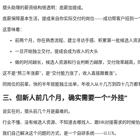
猎头助理的薪资结构很透明：底薪加提成。
底薪保障基本生活，提成来自你实际交付的岗位——成功帮客户招到一
这意味着：
前两个月，你在熟悉流程、建立寻访手感、积累第一批候选人资
一旦开始独立交付，提成会成为收入的大头
做的时间越长，候选人资源和行业判断力越厚，交付效率越高，
这不是“熬三年涨薪”，是“交付能力涨了，收入直接跟着涨”。
同岗位的前辈，快的半年就能独立出单，年收入从十几万到四十几万都
三、但新人前几个月，确实需要一个“外挂”
说实在的，猎头前几个月是最难的。
行业不懂、没有候选人资源、不知道去哪找人、跟HR对接需求的时候怕
我们自己解决这个问题的方式，是一个自研系统——1LUX。