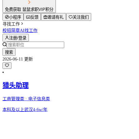
免费获取 鼠鼠求职VIP积分
小程序
反馈
邀请有礼
关注我们
寻找工作
校招简章
AI找工作
注册/登录
搜索
2026-06-11 更新
猎头助理
工商管理类 · 电子信息类
本科及以上
武汉
4-6w/年