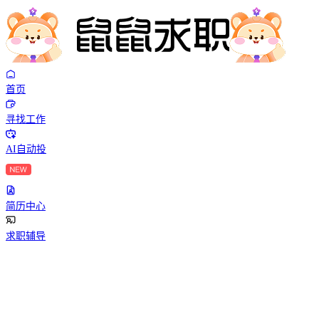
首页
寻找工作
AI自动投
简历中心
求职辅导