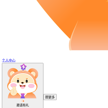
个人中心
更多
邀请有礼