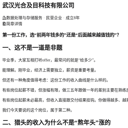
武汉光合及目科技有限公司
数据处理与存储服务 · 民营企业 · 成立8年
简章详情
第一份工作，选“前两年钱多的”还是“后面越来越值钱的”？
一、这不是一道是非题
毕业季，大家互相打听offer，最常问的就是“给多少”。
能理解。刚毕业，经济上需要独立，薪资是重要考量。
但还有一种角度值得考虑：这份工作的收入曲线是什么样的。
有些岗位起薪不错，但涨幅有限，做三五年跟做一年的差别主要在熟练
有些岗位起薪未必最高，但收入直接跟交付结果挂钩。你做得越多、越
我们今天要说的这个岗位，属于第二种。
二、猎头的收入为什么不是“熬年头”涨的