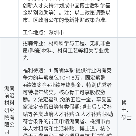
创新人才支持计划或中国博士后科学基
金特别资助等）。注：以上政策调整以
市、区政府公布的最新补贴政策为准。
工作地点：深圳市
招聘专业：材料科学与工程、无机非金
属(陶瓷)材料、材料工艺等相关专业优
先
福利待遇：1.薪酬体系:提供行业内有竞
争力的年薪总包10-18万，固定薪酬
+绩效奖金+业绩年终奖金，特别优秀者
湖南
可特增年终奖，核心骨干可享股权激
前沿
励。2.法定福利:缴纳五险一金，享受国
材料
博
家法定节假日等各类假期;博士后专项补
研究
士、
贴等各类政府人才补贴;3.人才补贴:协助
院有
硕士
符合条件的员工申请湖南省、株洲市青
限公
年人才租房和生活补贴、博士道，核心
司
骨干可参与公司核心项目与技术决策;成