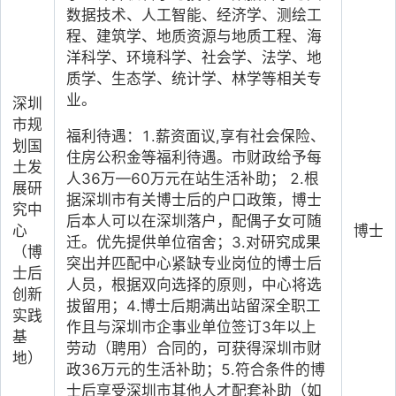
数据技术、人工智能、经济学、测绘工
程、建筑学、地质资源与地质工程、海
洋科学、环境科学、社会学、法学、地
质学、生态学、统计学、林学等相关专
业。
深圳
市规
福利待遇：1.薪资面议,享有社会保险、
划国
住房公积金等福利待遇。市财政给予每
土发
人36万—60万元在站生活补助； 2.根
展研
据深圳市有关博士后的户口政策，博士
究中
后本人可以在深圳落户，配偶子女可随
心
博士
迁。优先提供单位宿舍；3.对研究成果
（博
突出并匹配中心紧缺专业岗位的博士后
士后
人员，根据双向选择的原则，中心将选
创新
拔留用；4.博士后期满出站留深全职工
实践
作且与深圳市企事业单位签订3年以上
基
劳动（聘用）合同的，可获得深圳市财
地）
政36万元的生活补助；5.符合条件的博
士后享受深圳市其他人才配套补助（如