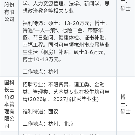
士、
学、人力资源管理、法学、新闻学、思
股份
硕士
想政治教育等相关专业
有限
公司
福利待遇：硕士：13-20万元；博士：
待遇“一人一策”、七险二金、带薪年
假、节日慰问、健康体检、证书补贴、
幸福工程。同时可申领杭州市应届毕业
生生活（租房）补贴：硕士3-6万元，
博士10-13万元。
工作地点：杭州
国科
招聘专业：不限背景，理工类、金融
长三
类、管理类、艺术类专业在校生均可申
角资
博
请(2026届、2027届优秀毕业生)
本管
士、
福利待遇：面议
理有
硕士
限公
工作地点：杭州、北京
司